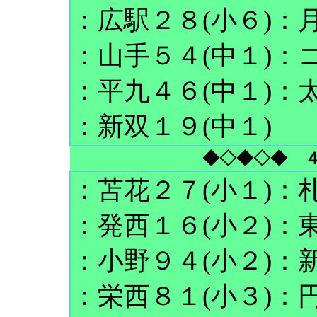
：広駅２８(小６)：月
：山手５４(中１)：コ
：平九４６(中１)：太
：新双１９(中１)
◆◇◆◇◆ 
：苫花２７(小１)：札
：発西１６(小２)：東
：小野９４(小２)：新
：栄西８１(小３)：円