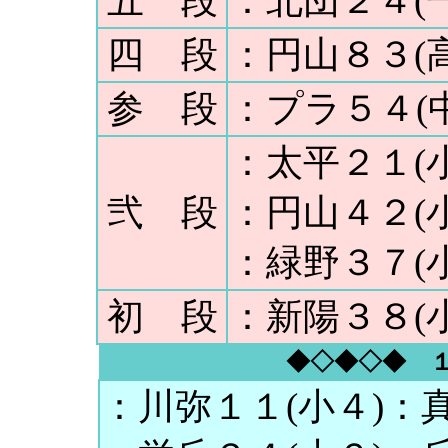
五 段
：北団２４(
四 段
：円山８３(
参 段
：プラ５４(
：太平２１(
弐 段
：円山４２(
：緑野３７(
初 段
：新陽３８(
◆◇◆◇◆ 
：川弥１１(小４)：真