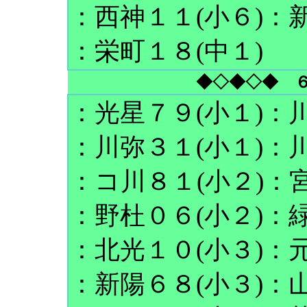
：西神１１(小６)：新
：栄町１８(中１)
◆
◇◆◇◆ 
：光星７９(小１)：川
：川弥３１(小１)：川
：コ川８１(小２)：宮
：野杜０６(小２)：緑
：北光１０(小３)：元
：新陽６８(小３)：山