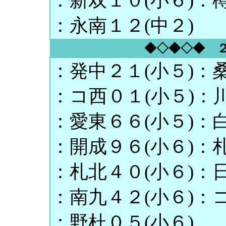
：新双１０(小６)：樽
：永南１２(中２)
◆◇◆◇◆ 
：発中２１(小５)：桑
：コ西０１(小５)：川
：愛東６６(小５)：白
：開成９６(小６)：札
：札北４０(小６)：日
：南九４２(小６)：コ
：野杜０５(小６)