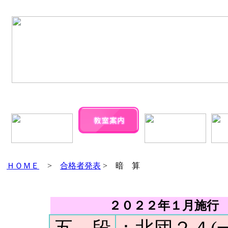
ＨＯＭＥ
>
合格者発表
> 暗 算
２０２２年１月施行