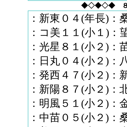
◆◇◆◇◆ 
：新東０４(年長)：桑
：コ美１１(小１)：望
：光星８１(小２)：苗
：日丸０４(小２)：八
：発西４７(小２)：新
：新陽８７(小２)：北
：明風５１(小２)：金
：中苗０５(小２)：桑