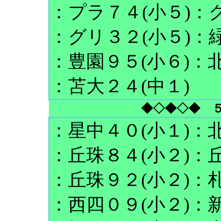
：プラ７４(小５)：
：グリ３２(小５)：
：豊園９５(小６)：北
：苫大２４(中１)
◆◇◆◇◆ 
：星中４０(小１)：北
：丘珠８４(小２)：丘
：丘珠９２(小２)：札
：西四０９(小２)：新