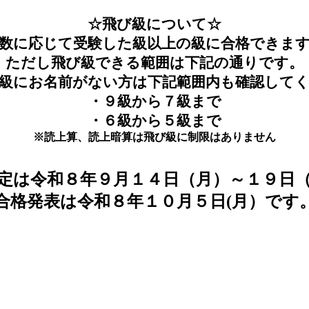
☆飛び級について☆
数に応じて受験した級以上の級に合格できま
ただし飛び級できる範囲は下記の通りです。
級にお名前がない方は下記範囲内も確認して
・９級から７級まで
・６級から５級まで
※読上算、読上暗算は飛び級に制限はありません
定は令和８年９月１４日（月）～１９日
合格発表は令和８年１０月５日(月）です