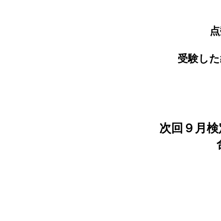
点
受験した
次回９月検