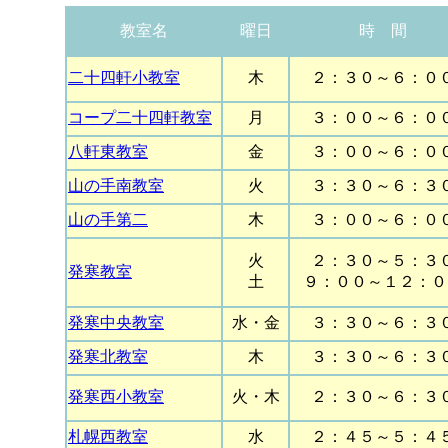
教室名
曜日
時 間
二十四軒小教室
木
２：３０～６：０
コープ二十四軒教室
月
３：００～６：０
八軒東教室
金
３：００～６：０
山の手南教室
火
３：３０～６：３
山の手第二
木
３：００～６：０
火
２：３０～５：３
発寒教室
土
９：００～１２：０
発寒中央教室
水・金
３：３０～６：３
発寒北教室
木
３：３０～６：３
発寒西小教室
火・木
２：３０～６：３
札幌西教室
水
２：４５～５：４